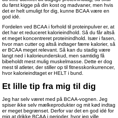
du først kigge på din kost og madvaner, men hvis
det er helt umuligt for dig, kunne BCAA være en
god idé.
Fordelen ved BCAA i forhold til proteinpulver er, at
det har et reduceret kalorieindhold. Så du får altså
et meget koncentreret proteinindhold. Især i fasen,
hvor man cutter og altså indtager færre kalorier, så
er BCAA meget relevant. Så kan du stadig være
langt ned i kalorieunderskud, men samtidig få
bibeholdt mest mulig muskelmasse. Dette er dog
mest til atleter, der stiller op til fitnesskonkurrencer,
hvor kalorieindtaget er HELT i bund.
Et lille tip fra mig til dig
Jeg har selv været med på BCAA-vognen. Jeg
spiser ikke selv mælkeprodukter og mit kød indtag
er meget begrænset. Derfor var det en god idé for
mig at drikke BCAA i perioder, hvor jeg ville