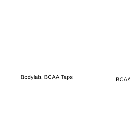
Bodylab, BCAA Taps
BCAA